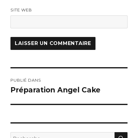
SITE WEB
Navigation
PUBLIÉ DANS
de
Préparation Angel Cake
l’article
RE
Recherche