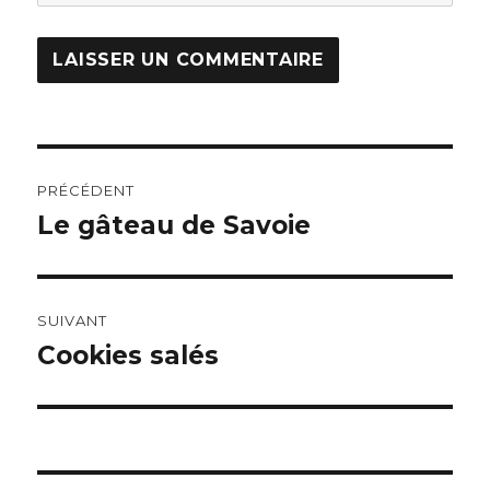
Navigation
PRÉCÉDENT
de
Le gâteau de Savoie
Article
précédent :
l’article
SUIVANT
Cookies salés
Article
suivant :