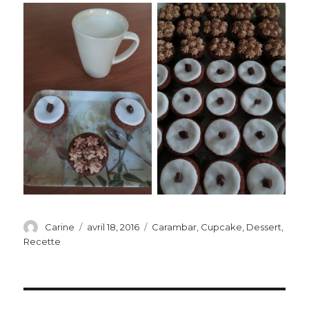
Auteur
Carine
Publié
avril 18, 2016
Catégories
Carambar
,
Cupcake
,
Dessert
,
le
Recette