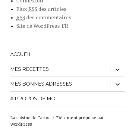
Connexion
Flux
RSS
des articles
RSS
des commentaires
Site de WordPress-FR
ACCUEIL
ouvrir
MES RECETTES
le
sous-
menu
ouvrir
MES BONNES ADRESSES
le
sous-
menu
A PROPOS DE MOI
La cuisine de Carine
Fièrement propulsé par
WordPress