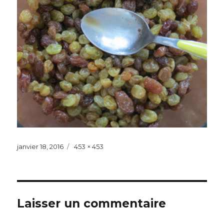
Publié
janvier 18, 2016
Taille
453 × 453
le
réelle
Laisser un commentaire