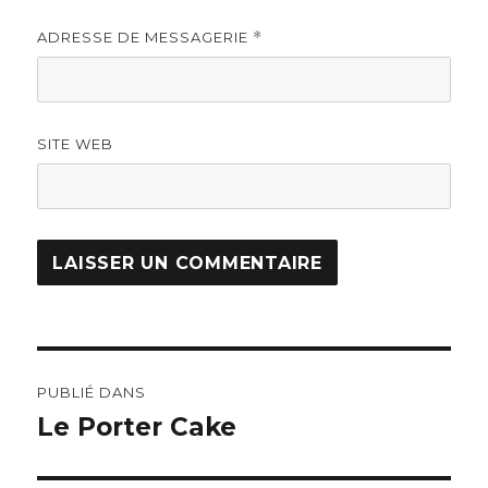
ADRESSE DE MESSAGERIE
*
SITE WEB
Navigation
PUBLIÉ DANS
de
Le Porter Cake
l’article