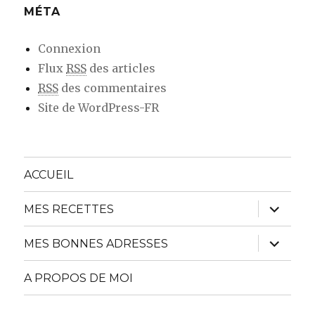
MÉTA
Connexion
Flux
RSS
des articles
RSS
des commentaires
Site de WordPress-FR
ACCUEIL
ouvrir
MES RECETTES
le
sous-
menu
ouvrir
MES BONNES ADRESSES
le
sous-
menu
A PROPOS DE MOI