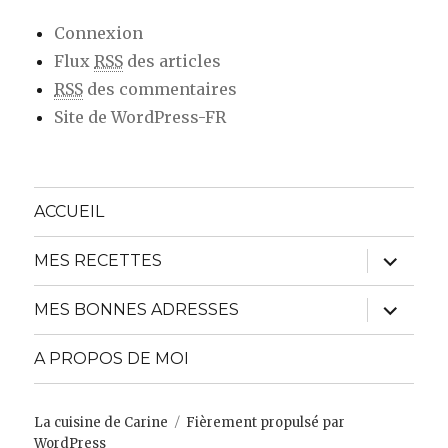
Connexion
Flux
RSS
des articles
RSS
des commentaires
Site de WordPress-FR
ACCUEIL
ouvrir
MES RECETTES
le
sous-
menu
ouvrir
MES BONNES ADRESSES
le
sous-
menu
A PROPOS DE MOI
La cuisine de Carine
Fièrement propulsé par
WordPress