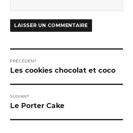
Navigation
PRÉCÉDENT
de
Les cookies chocolat et coco
Article
précédent :
l’article
SUIVANT
Le Porter Cake
Article
suivant :