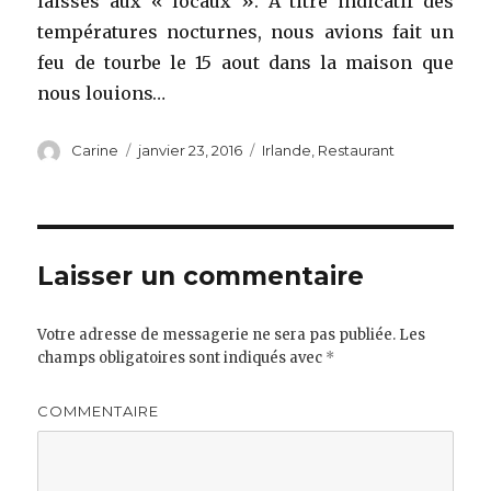
laissés aux « locaux ». A titre indicatif des
températures nocturnes, nous avions fait un
feu de tourbe le 15 aout dans la maison que
nous louions…
Auteur
Carine
Publié
janvier 23, 2016
Catégories
Irlande
,
Restaurant
le
Laisser un commentaire
Votre adresse de messagerie ne sera pas publiée.
Les
champs obligatoires sont indiqués avec
*
COMMENTAIRE